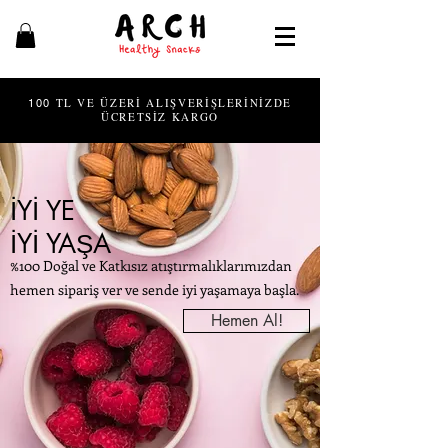
TL VE ÜZERİ ALIŞVERİŞLERİNİZDE
100
ÜCRETSİZ KARGO
İYİ YE
İYİ YAŞA
%100 Doğal ve Katkısız atıştırmalıklarımızdan
hemen sipariş ver ve sende iyi yaşamaya başla.
Hemen Al!